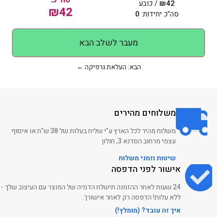
סה״כ:
42
₪
/ כובע
₪
42
סה"כ יחידות:
0
הדפסה על מכופתרת ארוכה
מעבר לשלב הבא
הבא: העלאת גרפיקה ←
הדפסה על חולצות כותנה
פרימיום
משלוחים מהירים
הדפסה על מכנסי דרייפיט
משלוח מהיר לכל הארץ ע"י שליח בעלות של 38 ש"ח או איסוף
עצמי מרחוב הסדנא 3, חולון
שיטות וזמני משלוח
אישור לפני הדפסה
הדפסה על מכופתרת קצרה
24 שעות לאחר ההזמנה תישלח הדמיה של המוצר עם העיצוב שלך -
ללא עלות! הדפסה רק לאחר אישורך.
איך זה עובד? (מומלץ!)
הדפסה על חולצות כותנה