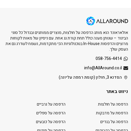
אולאראונד הוא מותג הדפסה על חולצות, מוצרים ממותגים ובגדול כל סוגי
הביגוד – שנותן מענה כולל תחת קורת גג אחת. עם ניסיון של מאות לקוחות
מרוצים והדפסות In-House בטכנולוגיות הכי מתקדמות, נשמח לשדרג גם את
העסק שלך.
058-756-4414
info@AllAround.co.il
הסדנא 3, חולון (קומת רמפה עליונה)
ניווט באתר
הדפסה על חולצות
הדפסה על גרביים
הדפסת על מדבקות
הדפסה על ספלים
הדפסה על בגדים
הדפסה על כובעים
הדפסה על בקבוקים
הדפסה על תיקים