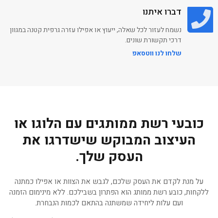
3/4
דברו איתנו
נשמח לעזור לכל שאלה, ייעוץ או אפילו עזרה גרפית קטנה במגוון
דרכי תקשורת שונים.
הדפסה על חולצות
שלחו לנו ווטסאפ
אמריקאיות
הדפסה על חולצות פולו
כותנה
כובעי רשת ממותגים עם הלוגו או
העיצוב המבוקש שישדרגו את
הדפסה על דגמ"ח מכנס
העסק שלך.
עבודה
על מנת לקדם את העסק שלכם, לגבש את הצוות או אפילו כמתנה
ללקחות, כובע רשת ממותג הוא הפתרון בשבילכם. ללא מינימום הזמנה
הדפסה על פד גיימינג
ועם עלות ליחידה שמשתנה בהתאם לכמות הנבחרת.
ממותג