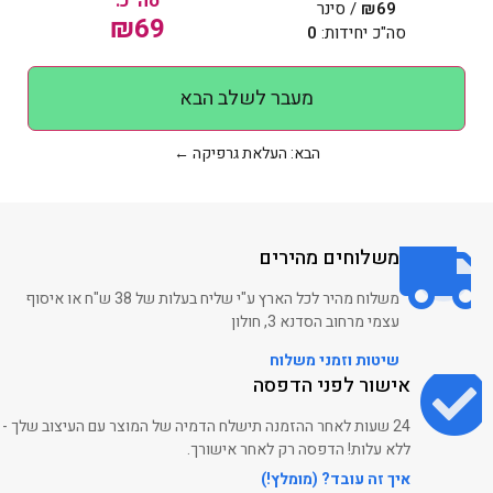
סה״כ:
69
₪
/ סינר
₪
69
סה"כ יחידות:
0
הדפסה על מכופתרת ארוכה
מעבר לשלב הבא
הבא: העלאת גרפיקה ←
הדפסה על חולצות כותנה
פרימיום
משלוחים מהירים
הדפסה על מכנסי דרייפיט
משלוח מהיר לכל הארץ ע"י שליח בעלות של 38 ש"ח או איסוף
עצמי מרחוב הסדנא 3, חולון
שיטות וזמני משלוח
אישור לפני הדפסה
הדפסה על מכופתרת קצרה
24 שעות לאחר ההזמנה תישלח הדמיה של המוצר עם העיצוב שלך -
ללא עלות! הדפסה רק לאחר אישורך.
איך זה עובד? (מומלץ!)
הדפסה על חולצות כותנה