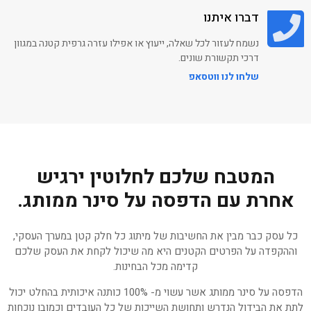
3/4
דברו איתנו
נשמח לעזור לכל שאלה, ייעוץ או אפילו עזרה גרפית קטנה במגוון
דרכי תקשורת שונים.
הדפסה על חולצות
שלחו לנו ווטסאפ
אמריקאיות
הדפסה על חולצות פולו
כותנה
המטבח שלכם לחלוטין ירגיש
אחרת עם הדפסה על סינר ממותג.
הדפסה על דגמ"ח מכנס
עבודה
כל עסק כבר מבין את החשיבות של מיתוג כל חלק קטן במערך העסקי,
וההקפדה על הפרטים הקטנים היא מה שיכול לקחת את העסק שלכם
קדימה מכל הבחינות.
הדפסה על פד גיימינג
ממותג
הדפסה על סינר ממותג אשר עשוי מ- 100% כותנה איכותית בהחלט יכול
לתת את הבידול הנדרש ותחושת השייכות של כל העובדים וכמובן נוכחות