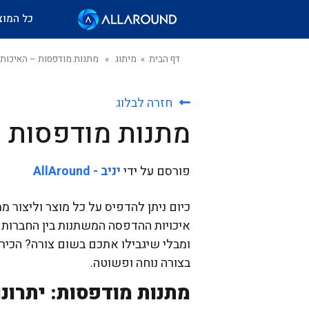
כל המוצ
דף הבית
»
מיתוג
» מתנות מודפסות – האיכות 
חזרה לבלוג
מתנות מודפסות –
פורסם על ידי
יניב - AllAround
כיום ניתן להדפיס על כל מוצר וליצור 
הדפסה
איכויות ההדפסה המשתנות בין החברות 
חולצות
על
הדפסה
כותנה
חולצות
על
ממותגות
דרייפיט
סווטשירט
בצורה נוחה ופשוטה.
ממותגות
הדפסה
מתנות מודפסות: יתרונ
הדפסה
הדפסה
על
על
על
קפוצ'ון