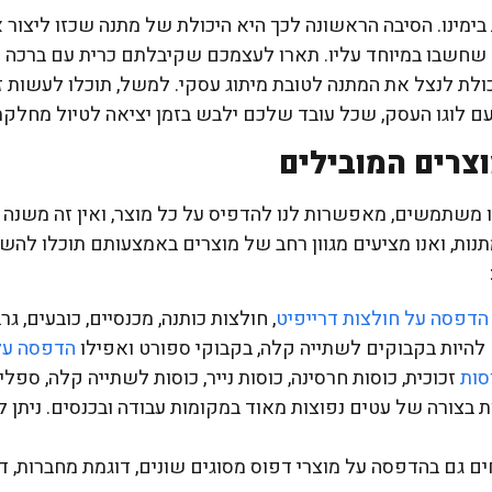
ימינו. הסיבה הראשונה לכך היא היכולת של מתנה שכזו ליצור
שחשבו במיוחד עליו. תארו לעצמכם שקיבלתם כרית עם ברכה אי
ולת לנצל את המתנה לטובת מיתוג עסקי. למשל, תוכלו לעשות
 לוגו העסק, שכל עובד שלכם ילבש בזמן יציאה לטיול מחלקת
צרים המובילים
משתמשים, מאפשרות לנו להדפיס על כל מוצר, ואין זה משנה מה
נות, ואנו מציעים מגוון רחב של מוצרים באמצעותם תוכלו להש
הדפסה על חולצות דרייפיט
, חולצות כותנה, מכנסיים, כובעים, ג
 להיות בקבוקים לשתייה קלה, בקבוקי ספורט ואפילו
הדפסה על
סות
זכוכית, כוסות חרסינה, כוסות נייר, כוסות לשתייה קלה, ספל
 בצורה של עטים נפוצות מאוד במקומות עבודה ובכנסים. ניתן ל
ם גם בהדפסה על מוצרי דפוס מסוגים שונים, דוגמת מחברות, דפ