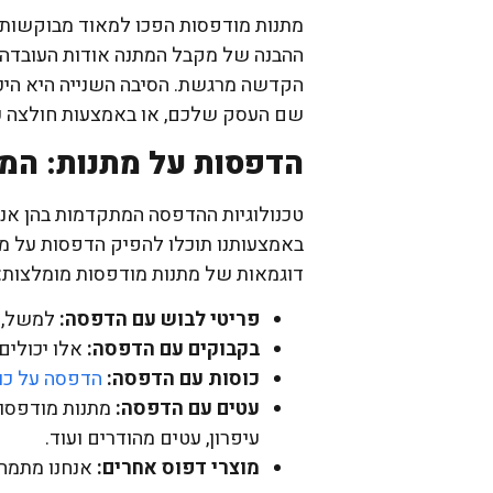
קפוצ'ון
חולצות
רוכסן
מתנות מודפסות הפכו למאוד מבוקשות ב
ממותג
אוברסייז
ממותג
ההבנה של מקבל המתנה אודות העובדה 
הדפסה
הדפסה
הדפסה
הקדשה מרגשת. הסיבה השנייה היא היכ
על
על
על
חולצות
שם העסק שלכם, או באמצעות חולצה עם
מכופתרת
מכנסי
כותנה
ארוכה
דרייפיט
פרימיום
הדפסות על מתנות: המו
הדפסה
הדפסה
הדפסה
על
על
על
טכנולוגיות ההדפסה המתקדמות בהן אנו 
חולצות
מכופתרת
חולצות
כותנה
באמצעותנו תוכלו להפיק הדפסות על מת
קצרה
אמריקאיות
3/4
דוגמאות של מתנות מודפסות מומלצות:
הדפסה
הדפסה
הדפסה
על
על
על
פריטי לבוש עם הדפסה:
למשל,
חולצות
דגמ"ח
פד
בקבוקים עם הדפסה:
אלו יכולים
פולו
מכנס
גיימינג
כותנה
עבודה
ממותג
כוסות עם הדפסה:
הדפסה על כו
עטים עם הדפסה:
מתנות מודפסות
עיפרון, עטים מהודרים ועוד.
מוצרי דפוס אחרים:
אנחנו מתמחי