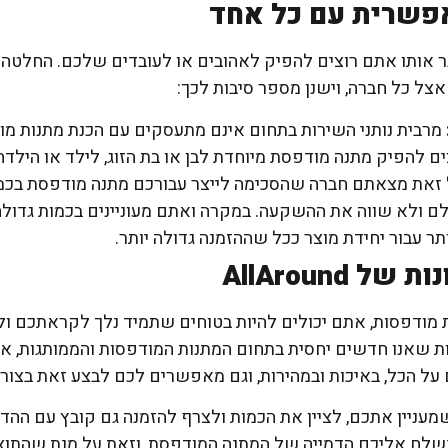
פשרית עם כל אחד
 אותו אתם רוצים להפיק לאהובים או לעובדים שלכם. החלטה מ
ל כל חברה, וישנן מספר סיבות לכך:
מרבית נותני השירות בתחום אינם מתעסקים עם הכנת מתנות מו
צים להפיק מתנה מודפסת מיוחדת לבן או בת הזוג, לילד או הי
 זאת מצאתם חברה שהסכימה לייצר עבורכם מתנה מודפסת בכמ
לם ולא שווה את ההשקעה. במקרה ואתם מעוניינים בכמות גדולה
ר עבור יחידת מוצר ככל שההזמנה גדולה יותר.
AllAround
 מודפסות, אתם יכולים להיות בטוחים שתמיד נלך לקראתכם ול
ות שאנו חדשים יחסית בתחום המתנות המודפסות והממותגות, אנ
 על הכל, באיכות ובמהירות, וגם מאפשרים לכם לבצע זאת בצור
עניין אתכם, לציין את הכמות ולצרף להזמנה גם קובץ עם הה
נשלח אליכם הדמייה של המתנה המודפסת, וזאת על מנת שהתוצא